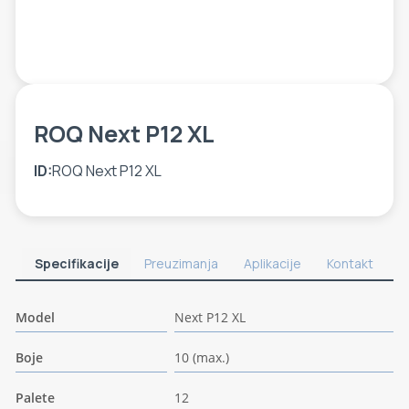
ETIKETE
ALATI - DODATNA OPREMA
TEHNIČKI CRTEŽI
POMOĆNA OPREMA
PO NARUDŽBINI
ROQ Next P12 XL
POLOVNA OPREMA
ID:
ROQ Next P12 XL
Specifikacije
Preuzimanja
Aplikacije
Kontakt
Model
Next P12 XL
Boje
10 (max.)
Palete
12