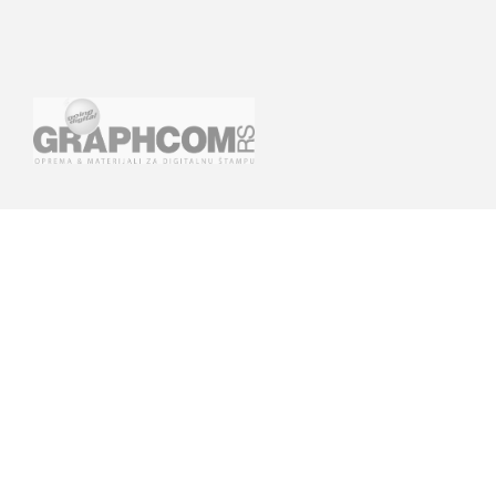
GRAPHCOM DIGITAL PRINTING
GRAPHCOM.RS
SOLUTION LTD
Othonos 41, Ag. Dimitrios 173 43,
Savska 19, ulaz II Beo
Athens, Greece
+381 11 361 79 77, +3
+30 210 98 23 800
742
info@graphcom.gr
office-rs@graphcom.
graphcom.serbia@gm