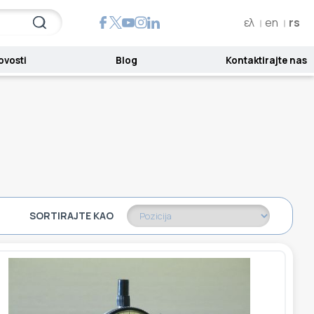
ελ
en
rs
ovosti
Blog
Kontaktirajte nas
SORTIRAJTE KAO