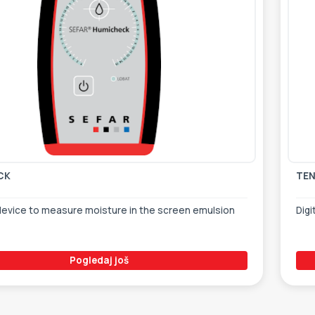
CK
TE
evice to measure moisture in the screen emulsion
Digi
Pogledaj još