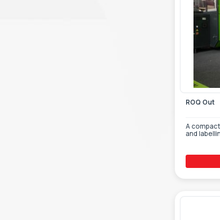
ROQ Out
A compact,
and labelli