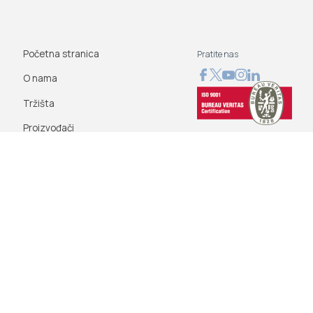
Početna stranica
Pratite nas
O nama
Tržišta
Proizvođači
Novosti
Blog
Kontaktirajte nas
Uslovi korišćenja
Company Policies