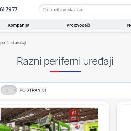
61 79 77
Kompanija
Proizvođači
N
periferni uređaji
Razni periferni uređaji
PO STRANICI