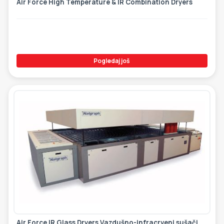
Air Force High Temperature & IR Combination Dryers
Pogledaj još
Air Force IR Glass Dryers Vazdušno-infracrveni sušači