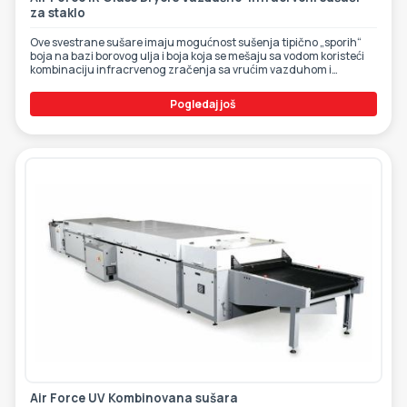
za staklo
Ove svestrane sušare imaju mogućnost sušenja tipično „sporih“
boja na bazi borovog ulja i boja koja se mešaju sa vodom koristeći
kombinaciju infracrvenog zračenja sa vrućim vazduhom i
hlađenjem ambijentalnim ili rashlađenim vazduhom odozgo i
odozdo.
Pogledaj još
Air Force UV Kombinovana sušara