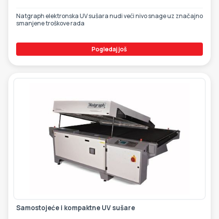
Natgraph elektronska UV sušara nudi veći nivo snage uz značajno
smanjene troškove rada
Pogledaj još
Samostojeće i kompaktne UV sušare