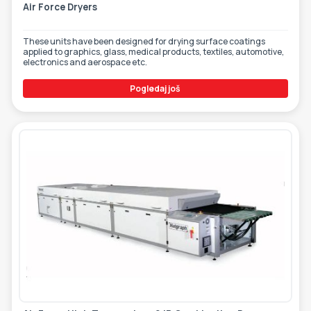
ETIKETE
Air Force Dryers
ALATI - DODATNA OPREMA
TEHNIČKI CRTEŽI
These units have been designed for drying surface coatings
POMOĆNA OPREMA
applied to graphics, glass, medical products, textiles, automotive,
electronics and aerospace etc.
PO NARUDŽBINI
Pogledaj još
POLOVNA OPREMA