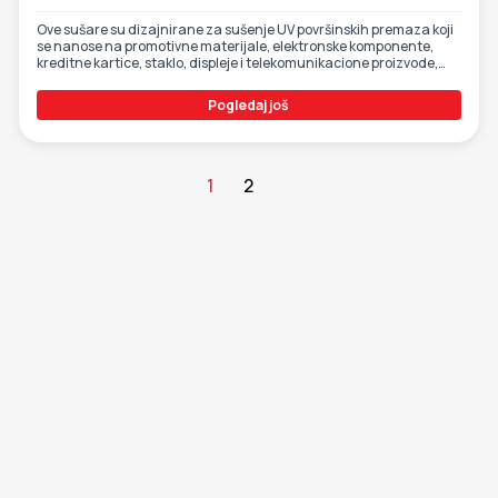
Ove sušare su dizajnirane za sušenje UV površinskih premaza koji
se nanose na promotivne materijale, elektronske komponente,
kreditne kartice, staklo, displeje i telekomunikacione proizvode,
kao i 3D objekte itd.
Pogledaj još
1
2