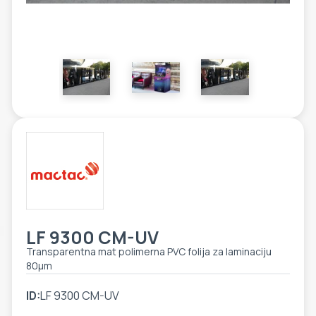
ETIKETE
ALATI - DODATNA OPREMA
TEHNIČKI CRTEŽI
POMOĆNA OPREMA
PO NARUDŽBINI
POLOVNA OPREMA
LF 9300 CM-UV
Transparentna mat polimerna PVC folija za laminaciju
80μm
ID:
LF 9300 CM-UV