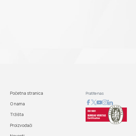
Početna stranica
Pratite nas
O nama
Tržišta
Proizvođači