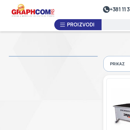
Sistem Za Nalivanje Smole
+381 11 3
Kalandre
PROIZVODI
Premotavači Rolne
Sistemi Za Toplotno Zavarivanje
Sistemi Za Termo-Oblikovanje Plastike
PO NARUDŽBINI
PRIKAZ
Laminatori
POLOVNA OPREMA