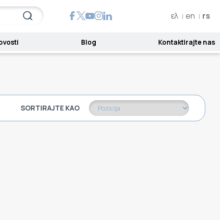
ελ
en
rs
ovosti
Blog
Kontaktirajte nas
SORTIRAJTE KAO