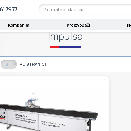
61 79 77
Kompanija
Proizvođači
N
Impulsa
PO STRANICI