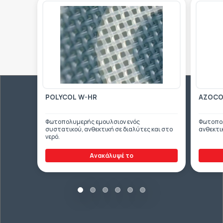
POLYCOL W-HR
AZOCOL
Φωτοπολυμερής εμουλσιον ενός
Φωτοπολ
συστατικού, ανθεκτική σε διαλύτες και στο
ανθεκτικ
νερό.
Ανακάλυψέ το