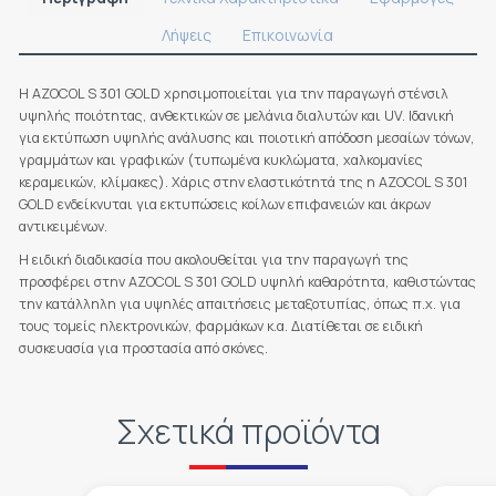
Λήψεις
Επικοινωνία
Η AZOCOL S 301 GOLD χρησιμοποιείται για την παραγωγή στένσιλ
υψηλής ποιότητας, ανθεκτικών σε μελάνια διαλυτών και UV. Ιδανική
για εκτύπωση υψηλής ανάλυσης και ποιοτική απόδοση μεσαίων τόνων,
γραμμάτων και γραφικών (τυπωμένα κυκλώματα, χαλκομανίες
κεραμεικών, κλίμακες). Χάρις στην ελαστικότητά της η AZOCOL S 301
GOLD ενδείκνυται για εκτυπώσεις κοίλων επιφανειών και άκρων
αντικειμένων.
Η ειδική διαδικασία που ακολουθείται για την παραγωγή της
προσφέρει στην AZOCOL S 301 GOLD υψηλή καθαρότητα, καθιστώντας
την κατάλληλη για υψηλές απαιτήσεις μεταξοτυπίας, όπως π.χ. για
τους τομείς ηλεκτρονικών, φαρμάκων κ.α. Διατίθεται σε ειδική
συσκευασία για προστασία από σκόνες.
Σχετικά προϊόντα