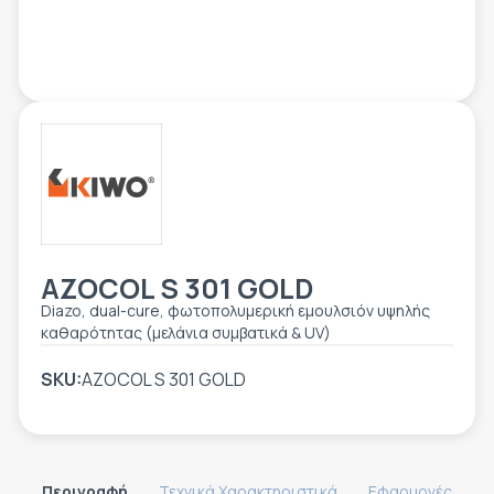
ΕΤΙΚΈΤΑ - ΕΎΚΑΜΠΤΗ ΣΥΣΚΕΥΑΣΊΑ
ΕΡΓΑΛΕΊΑ - ΑΞΕΣΟΥΆΡ
ΤΕΧΝΙΚΆ ΣΧΈΔΙΑ
ΒΟΗΘΗΤΙΚΌΣ ΕΞΟΠΛΙΣΜΌΣ
ΚΑΤΑ ΠΑΡΑΓΓΕΛΊΑ
ΜΕΤΑΧΕΙΡΙΣΜΈΝΑ
AZOCOL S 301 GOLD
Diazo, dual-cure, φωτοπολυμερική εμουλσιόν υψηλής
καθαρότητας (μελάνια συμβατικά & UV)
SKU:
AZOCOL S 301 GOLD
Περιγραφή
Τεχνικά Χαρακτηριστικά
Εφαρμογές