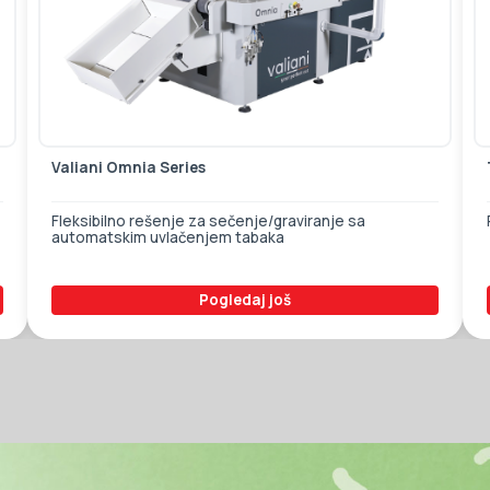
Valiani Omnia Series
Fleksibilno rešenje za sečenje/graviranje sa
automatskim uvlačenjem tabaka
Pogledaj još