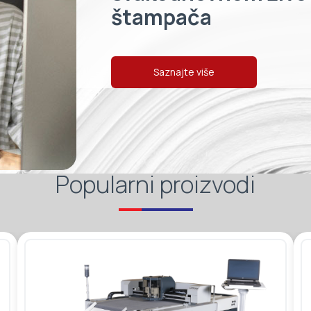
štampača
Saznajte više
Popularni proizvodi