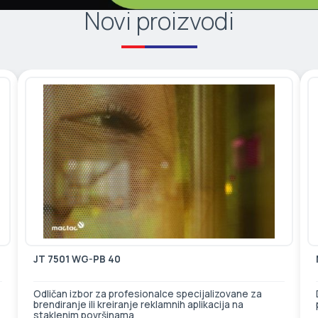
Novi proizvodi
JT 7501 WG-PB 40
Odličan izbor za profesionalce specijalizovane za
brendiranje ili kreiranje reklamnih aplikacija na
staklenim površinama