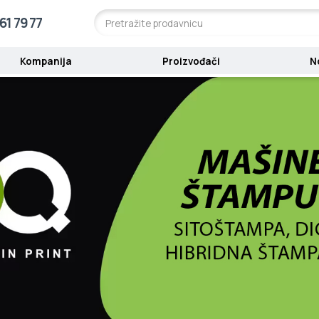
61 79 77
Kompanija
Proizvođači
N