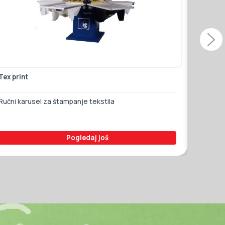
Tex print
V10 - C
Ručni karusel za štampanje tekstila
Mašina 
Pogledaj još