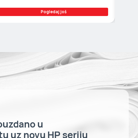
Pogledaj još
ouzdano u
u uz novu HP seriju