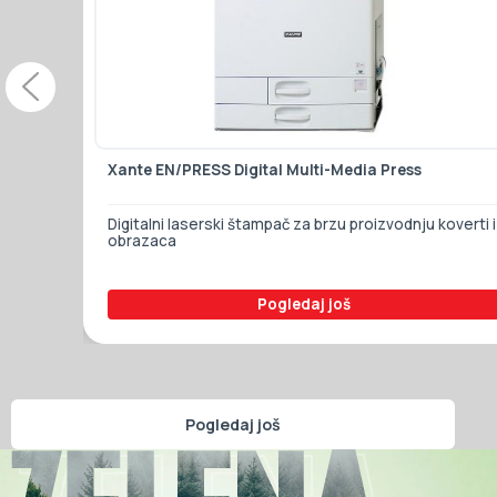
Xante EN/PRESS Digital Multi-Media Press
tema za
Digitalni laserski štampač za brzu proizvodnju koverti i
obrazaca
Pogledaj još
Pogledaj još