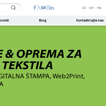
ελ
en
rs
ovosti
Blog
Kontaktirajte nas