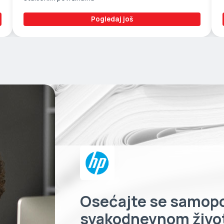
Pogledaj još
Osećajte se samop
svakodnevnom život