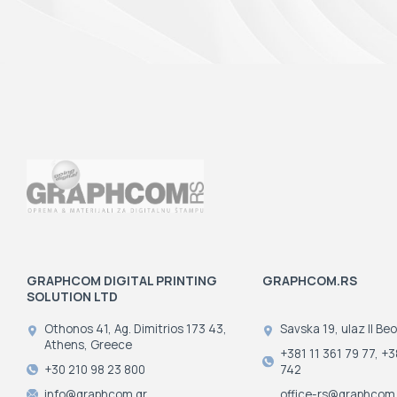
GRAPHCOM DIGITAL PRINTING
GRAPHCOM.RS
SOLUTION LTD
Othonos 41, Ag. Dimitrios 173 43,
Savska 19, ulaz II Beo
Athens, Greece
+381 11 361 79 77, +3
+30 210 98 23 800
742
info@graphcom.gr
office-rs@graphcom.