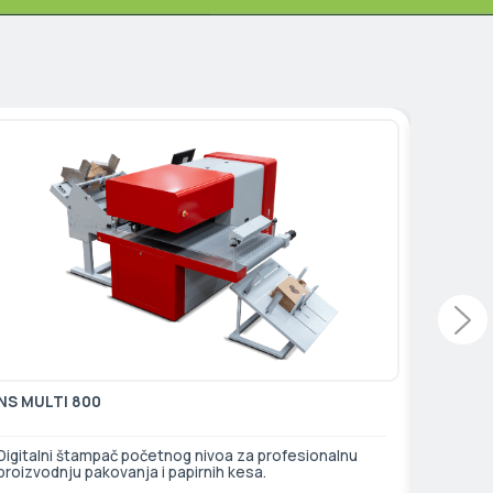
NS MULTI 800
Frontli
Digitalni štampač početnog nivoa za profesionalnu
proizvodnju pakovanja i papirnih kesa.