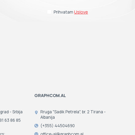
Prihvatam
Uslove
GRAPHCOM.AL
grad - Srbija
Rruga "Sadik Petrela", br. 2 Tirana -
Albanija
81 63 86 85
(+355) 44504690
rs;
office-al@graphcom.al