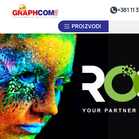
Sistem Za Nalivanje Smole
+381 11 3
Kalandre
PROIZVODI
Premotavači Rolne
Sistemi Za Toplotno Zavarivanje
Sistemi Za Termo-Oblikovanje Plastike
PO NARUDŽBINI
Laminatori
1
POLOVNA OPREMA
2
3