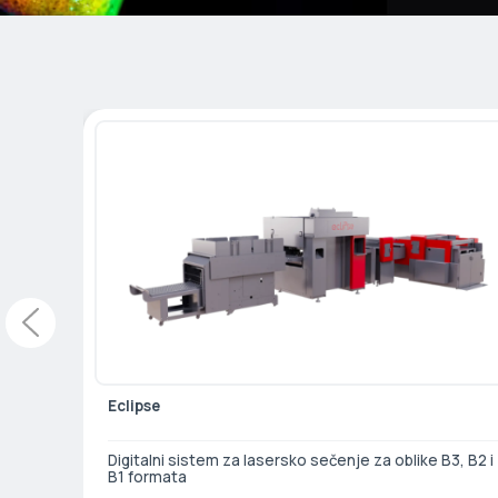
Eclipse
B3, B2 i
Digitalni sistem za lasersko sečenje za oblike B3, B2 i
B1 formata