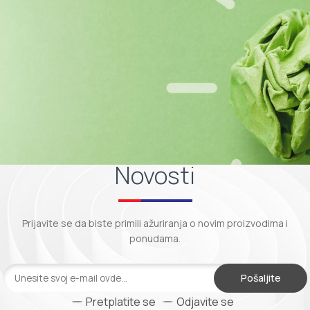
Novosti
Prijavite se da biste primili ažuriranja o novim proizvodima i
ponudama.
Pošaljite
Pretplatite se
Odjavite se