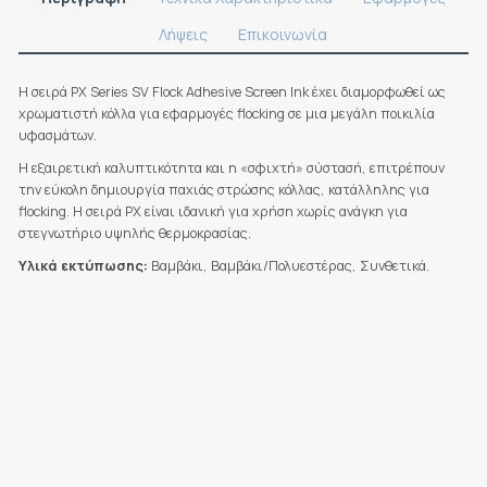
Λήψεις
Επικοινωνία
Η σειρά PX Series SV Flock Adhesive Screen Ink έχει διαμορφωθεί ως
χρωματιστή κόλλα για εφαρμογές flocking σε μια μεγάλη ποικιλία
υφασμάτων.
Η εξαιρετική καλυπτικότητα και η «σφιχτή» σύστασή, επιτρέπουν
την εύκολη δημιουργία παχιάς στρώσης κόλλας, κατάλληλης για
flocking. Η σειρά PX είναι ιδανική για χρήση χωρίς ανάγκη για
στεγνωτήριο υψηλής θερμοκρασίας.
Υλικά εκτύπωσης:
Βαμβάκι, Βαμβάκι/Πολυεστέρας, Συνθετικά.