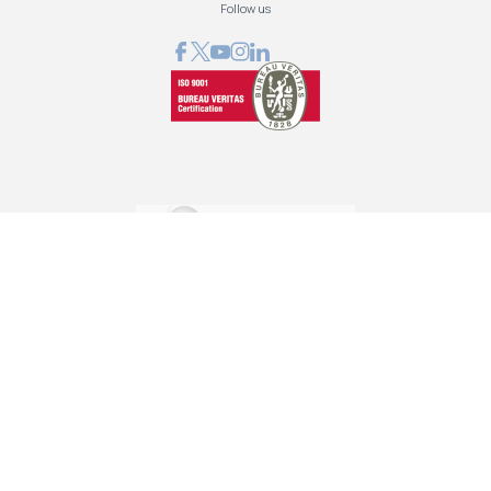
Follow us
GRAPHCOM ΛΥΣΕΙΣ ΨΗΦΙΑΚΩΝ ΕΚΤΥΠΩΣΕΩΝ ΕΠΕ
Όθωνος 41, 173 43 Άγιος Δημήτριος Αττική
210 98 23 800
info@graphcom.gr
GRAPHCOM.RS