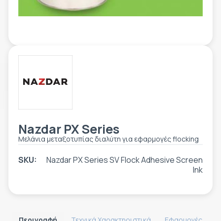
ΕΤΙΚΈΤΑ - ΕΎΚΑΜΠΤΗ ΣΥΣΚΕΥΑΣΊΑ
ΕΡΓΑΛΕΊΑ - ΑΞΕΣΟΥΆΡ
ΤΕΧΝΙΚΆ ΣΧΈΔΙΑ
ΒΟΗΘΗΤΙΚΌΣ ΕΞΟΠΛΙΣΜΌΣ
ΚΑΤΑ ΠΑΡΑΓΓΕΛΊΑ
ΜΕΤΑΧΕΙΡΙΣΜΈΝΑ
Nazdar PX Series
Μελάνια μεταξοτυπίας διαλύτη για εφαρμογές flocking
SKU:
Nazdar PX Series SV Flock Adhesive Screen
Ink
Περιγραφή
Τεχνικά Χαρακτηριστικά
Εφαρμογές