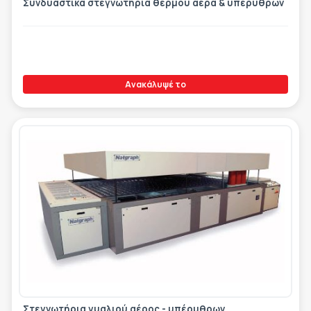
Συνδυαστικά στεγνωτήρια θερμού αέρα & υπέρυθρων
Ανακάλυψέ το
Στεγνωτήρια γυαλιού αέρος - υπέρυθρων