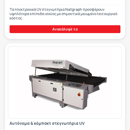
Τα ηλεκτρονικά UV στεγνωτήρια Natgraph προσφέρουν
υψηλότερα επίπεδα ισχύος με σημαντικά μειωμένο λειτουργικό
κόστος.
Ανακάλυψέ το
Αυτόνομα & κόμπακτ στεγνωτήρια UV