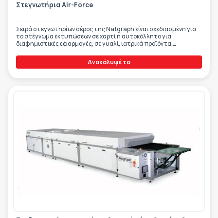
ΕΤΙΚΈΤΑ - ΕΎΚΑΜΠΤΗ ΣΥΣΚΕΥΑΣΊΑ
Στεγνωτήρια Air-Force
ΕΡΓΑΛΕΊΑ - ΑΞΕΣΟΥΆΡ
ΤΕΧΝΙΚΆ ΣΧΈΔΙΑ
Σειρά στεγνωτηρίων αέρος της Natgraph είναι σχεδιασμένη για
ΒΟΗΘΗΤΙΚΌΣ ΕΞΟΠΛΙΣΜΌΣ
το στέγνωμα εκτυπώσεων σε χαρτί ή αυτοκόλλητο για
διαφημιστικές εφαρμογές, σε γυαλί, ιατρικά προϊόντα,
υφάσματα, μέρη & εξαρτήματα αυτοκινήτων/αεροσκαφών κ.α.
ΚΑΤΑ ΠΑΡΑΓΓΕΛΊΑ
Ανακάλυψέ το
ΜΕΤΑΧΕΙΡΙΣΜΈΝΑ